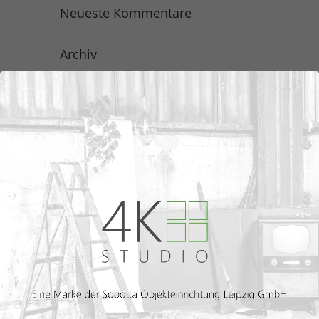
Neueste Kommentare
Archiv
Kategorien
Keine Kategorien
Meta
Anmelden
Eintrags-Feed
Kommentar-Feed
WordPress.org