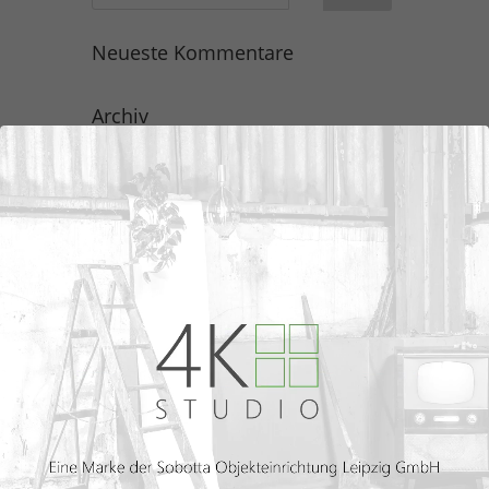
Neueste Kommentare
Archiv
Kategorien
Keine Kategorien
Meta
Anmelden
Eintrags-Feed
Kommentar-Feed
WordPress.org