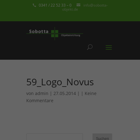
0341 / 22 52 33 – 0
info@sobotta-
objekt.de
59_Logo_Novus
von
admin
| 27.05.2014 | |
Keine
Kommentare