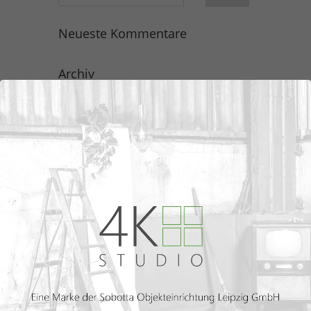
Neueste Kommentare
Archiv
Kategorien
Keine Kategorien
Meta
Anmelden
Eintrags-Feed
Kommentar-Feed
WordPress.org