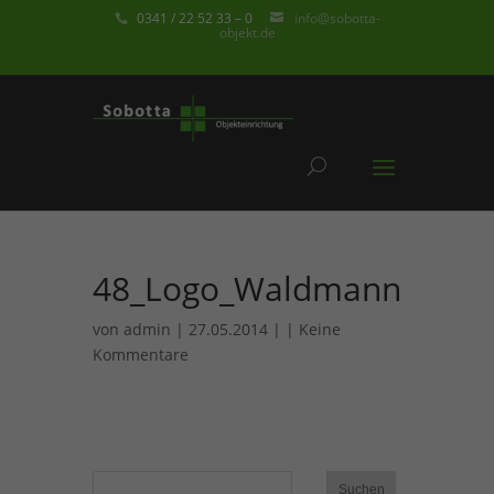
0341 / 22 52 33 – 0
info@sobotta-
objekt.de
48_Logo_Waldmann
von
admin
| 27.05.2014 | |
Keine
Kommentare