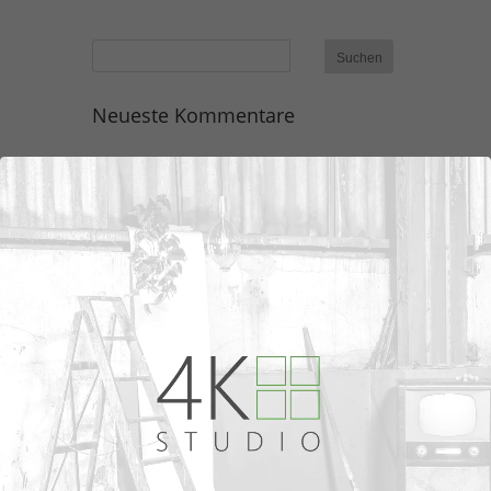
Neueste Kommentare
Archiv
Kategorien
Keine Kategorien
Meta
Anmelden
Eintrags-Feed
Kommentar-Feed
WordPress.org