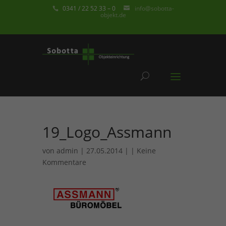
0341 / 22 52 33 – 0
info@sobotta-
objekt.de
19_Logo_Assmann
von
admin
| 27.05.2014 | |
Keine
Kommentare