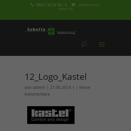
0341 / 22 52 33 – 0
info@sobotta-
objekt.de
12_Logo_Kastel
von
admin
| 27.05.2014 | |
Keine
Kommentare