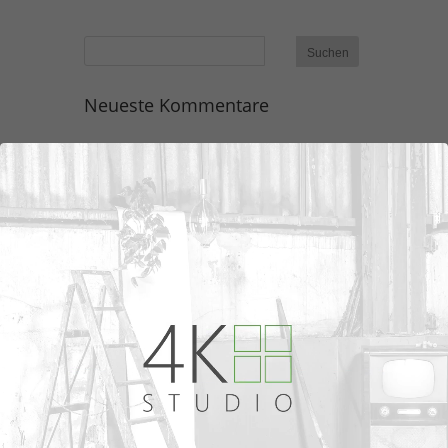
Neueste Kommentare
Archiv
Kategorien
Keine Kategorien
Meta
Anmelden
Eintrags-Feed
Kommentar-Feed
WordPress.org