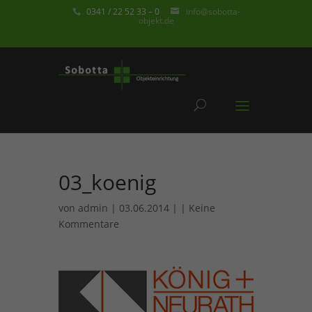
0341 / 22 52 33 – 0
info@sobotta-
objekt.de
03_koenig
von
admin
| 03.06.2014 | |
Keine
Kommentare