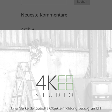
Neueste Kommentare
Archiv
Kategorien
Keine Kategorien
Meta
Anmelden
Eintrags-Feed
Kommentar-Feed
WordPress.org