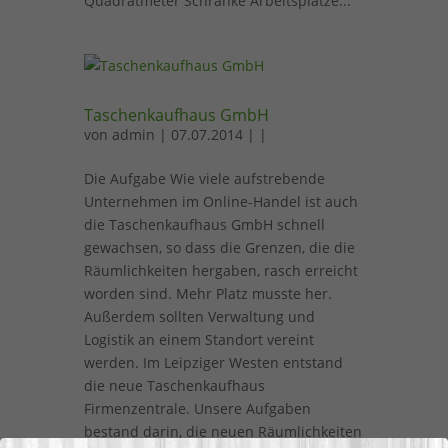
Quadratmeter Schränke Arbeitsplätze...
Taschenkaufhaus GmbH
von
admin
| 07.07.2014 | |
Die Aufgabe Wie viele aufstrebende
Unternehmen im Online-Handel ist auch
die Taschenkaufhaus GmbH schnell
gewachsen, so dass die Grenzen, die die
Räumlichkeiten hergaben, rasch erreicht
worden sind. Mehr Platz musste her.
Außerdem sollten Verwaltung und
Logistik an einem Standort vereint
werden. Im Leipziger Westen entstand
die neue Taschenkaufhaus
Firmenzentrale. Unsere Aufgaben
bestand darin, die neuen Räumlichkeiten