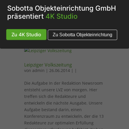
Fertigstellungstermins zu koordinieren.
Sobotta Objekteinrichtung GmbH
Das Ergebnis kann sich sehen lassen.
präsentiert
4K Studio
Schauen Sie es sich an! Planung
Realisierung Quadratmeter Arbeitsplätze
Hersteller...
Zu 4K Studio
Zu Sobotta Objekteinrichtung
Leipziger Volkszeitung
von
admin
| 26.06.2014 | |
Die Aufgabe In der Redaktion Newsroom
entsteht unsere LVZ von morgen. Hier
treffen sich die Redakteure und
entwickeln die nächste Ausgabe. Unsere
Aufgabe bestand darin, einen
Konferenzraum zu entwickeln, der die 13
Redakteure zur optimalen Erfüllung