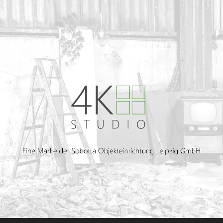
den Arbeitsaufgaben entsprechend
einzurichten. Entstehen sollten ein
ansprechender Empfangsbereich, Büros
für die Verwaltungsarbeitsplätze und
Geschäftsführung, Konferenzräume in
verschiedenen Größen, Teeküchen, eine
Cafeteria, Lagerräume und ein Erste-
Hilfe-Raum. Unsere Lösung Zusammen
mit dem Kunden haben wir ein
Gesamtkonzept entwickelt, das sowohl
die Wünsche der einzelnen Bereiche
abdeckt und gleichzeitig eine einheitliche
Linie bildet. Die Herausforderung
bestand darin, die Produkte der mehr als
20 verwendeten Hersteller zu
harmonisieren sowie die logistische
Aufgabe zu meistern, d.h. die Lieferung
und Montage in der richtigen
Reihenfolge unter Beachtung des wie
immer knapp-kalkulierten