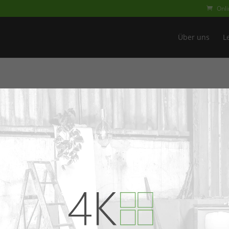
Onl
Über uns
L
guration