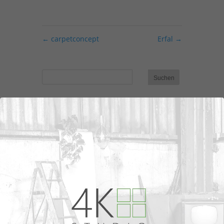
←
carpetconcept
Erfal
→
Neueste Kommentare
Archiv
Kategorien
Keine Kategorien
Meta
Anmelden