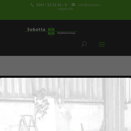
0341 / 22 52 33 – 0
info@sobotta-
objekt.de
Über uns
Wir sind Ihr Dienstleistungs- und
Einrichtungsunternehmen. Unsere
Kernkompetenz ist die Gestaltung und
deren Umsetzung von Büro- und