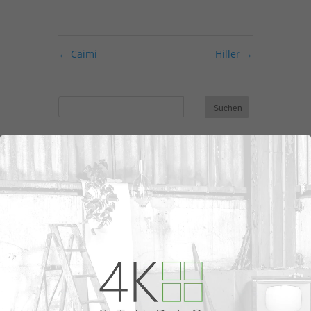
←
Caimi
Hiller
→
Neueste Kommentare
Archiv
Kategorien
Keine Kategorien
Meta
Anmelden