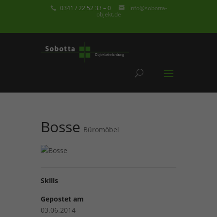
0341 / 22 52 33 – 0
info@sobotta-
objekt.de
Bosse
Büromöbel
Skills
Gepostet am
03.06.2014