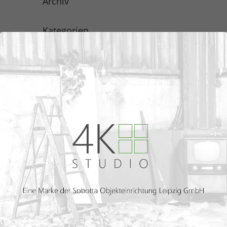
Archiv
Kategorien
Keine Kategorien
Meta
Anmelden
Eintrags-Feed
Kommentar-Feed
WordPress.org
Über uns
Wir sind Ihr Dienstleistungs- und
Einrichtungsunternehmen. Unsere