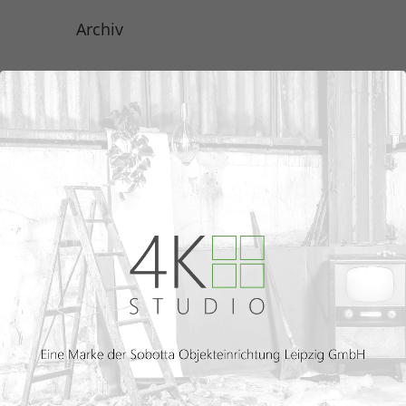
Archiv
Kategorien
Keine Kategorien
Meta
Anmelden
Eintrags-Feed
Kommentar-Feed
WordPress.org
Über uns