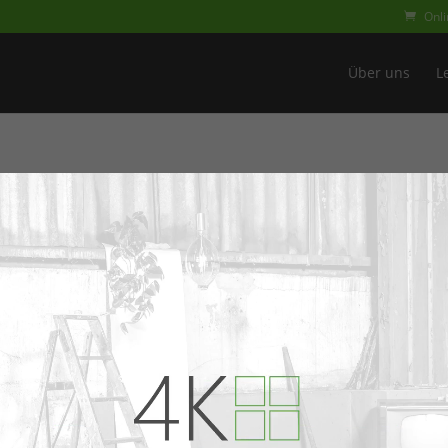
Onl
Über uns
L